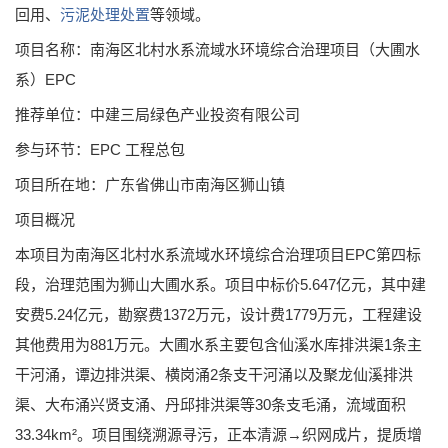
回用、
污泥处理处置
等领域。
项目名称：南海区北村水系流域水环境综合治理项目（大圃水
系）EPC
推荐单位：中建三局绿色产业投资有限公司
参与环节：EPC 工程总包
项目所在地：广东省佛山市南海区狮山镇
项目概况
本项目为南海区北村水系流域水环境综合治理项目EPC第四标
段，治理范围为狮山大圃水系。项目中标价5.647亿元，其中建
安费5.24亿元，勘察费1372万元，设计费1779万元，工程建设
其他费用为881万元。大圃水系主要包含仙溪水库排洪渠1条主
干河涌，谭边排洪渠、横岗涌2条支干河涌以及聚龙仙溪排洪
渠、大布涌兴贤支涌、丹邱排洪渠等30条支毛涌，流域面积
33.34km²。项目围绕溯源寻污，正本清源→织网成片，提质增