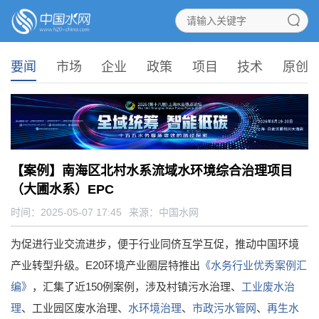
要闻
市场
企业
政策
项目
技术
原创
【案例】南海区北村水系流域水环境综合治理项目
（大圃水系）EPC
时间：2025-05-07 17:45
来源：
中国水网
为促进行业交流进步，便于行业同侪互学互促，推动中国环境
产业转型升级。E20环境产业圈层特推出
《水务行业优秀案例汇
编》
，汇集了近150例案例，涉及村镇污水治理、
工业废水治
理
、工业园区废水治理、
水环境治理
、
市政污水管网
、
再生水