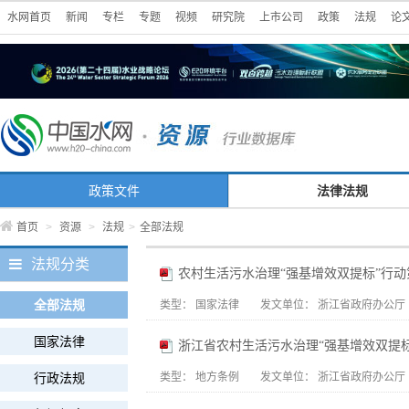
水网首页
新闻
专栏
专题
视频
研究院
上市公司
政策
法规
论
政策文件
法律法规
首页
>
资源
>
法规
>
全部法规
法规分类
农村生活污水治理“强基增效双提标”行动第二
全部法规
类型：
国家法律
发文单位：
浙江省政府办公厅
国家法律
浙江省农村生活污水治理“强基增效双提标”行
行政法规
类型：
地方条例
发文单位：
浙江省政府办公厅