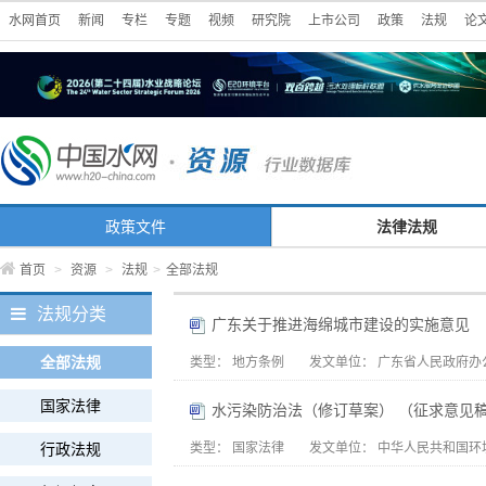
水网首页
新闻
专栏
专题
视频
研究院
上市公司
政策
法规
论
政策文件
法律法规
首页
>
资源
>
法规
>
全部法规
法规分类
广东关于推进海绵城市建设的实施意见
全部法规
类型：
地方条例
发文单位：
广东省人民政府办
国家法律
水污染防治法（修订草案） （征求意见
行政法规
类型：
国家法律
发文单位：
中华人民共和国环