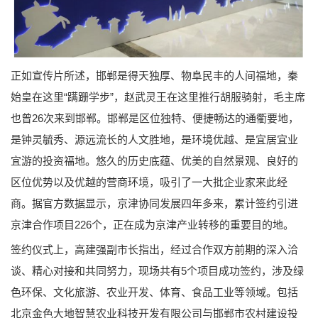
正如宣传片所述，邯郸是得天独厚、物阜民丰的人间福地，秦
始皇在这里“蹒跚学步”，赵武灵王在这里推行胡服骑射，毛主席
也曾26次来到邯郸。邯郸是区位独特、便捷畅达的通衢要地，
是钟灵毓秀、源远流长的人文胜地，是环境优越、是宜居宜业
宜游的投资福地。悠久的历史底蕴、优美的自然景观、良好的
区位优势以及优越的营商环境，吸引了一大批企业家来此经
商。据官方数据显示，京津协同发展四年多来，累计签约引进
京津合作项目226个，正在成为京津产业转移的重要目的地。
签约仪式上，高建强副市长指出，经过合作双方前期的深入洽
谈、精心对接和共同努力，现场共有5个项目成功签约，涉及绿
色环保、文化旅游、农业开发、体育、食品工业等领域。包括
北京金色大地智慧农业科技开发有限公司与邯郸市农村建设投