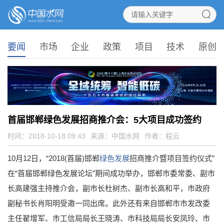
要闻
市场
企业
政策
项目
技术
原创
首届邯郸绿色发展招商推介会：5大项目成功签约
时间：2018-10-18 09:43
来源：
中国水网
作者：程云
10月12日，“2018(首届)邯郸
绿色发展
招商推介暨项目签约仪式”
在“首届邯郸绿色发展论坛”期间成功举办，邯郸市委常委、副市
长高建强主持推介会，副市长杜树杰、副市长高和平，市政府
副秘书长肖阳明受邀一同出席。此外还有来自邯郸市市发改委
主任翟增军、市工信局局长王晓涛、市科技局局长安凤玲、市