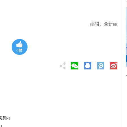
编辑：全新丽
0
赞
购意向
目