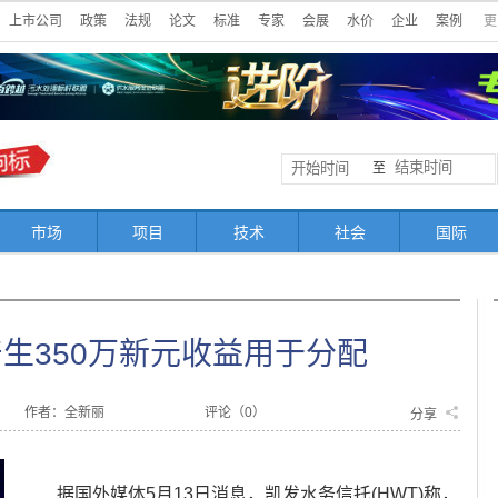
上市公司
政策
法规
论文
标准
专家
会展
水价
企业
案例
更
至
市场
项目
技术
社会
国际
生350万新元收益用于分配
作者：全新丽
评论（
0
）
分享
据国外媒体5月13日消息，凯发水务信托(HWT)称，