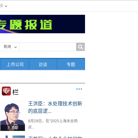
多
新闻
上市公司
访谈
专题
王洪臣：水处理技术创新
的底层逻...
8月29日，在“2025上海水业热
点...
王洪臣