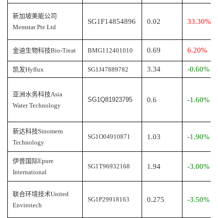
新加坡美能公司
SG1F14854896
0.02
33.30%
Memstar Pte Ltd
0.69
6.20%
金迪生物科技
Bio-Treat
BMG112401010
3.34
-0.60%
凯发
Hyflux
SG1J47889782
亚洲水务科技Asia
SG1Q81923795
0.6
-1.60%
Water Technology
新达科技
Sinomem
SG1O04910871
1.03
-1.90%
Technology
伊普国际
Epure
SG1T96932168
1.94
-3.00%
International
联合环境技术United
SG1P29918163
0.275
-3.50%
Envirotech