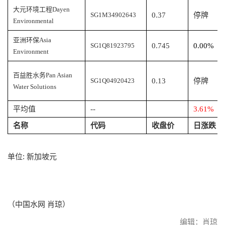
大元环境工程
Dayen
SG1M34902643
0.37
停牌
Environmental
亚洲环保
Asia
SG1Q81923795
0.745
0.00%
Environment
百益胜水务
Pan Asian
SG1Q04920423
0.13
停牌
Water Solutions
平均值
--
3.61%
名称
代码
收盘价
日涨跌
单位: 新加坡元
（中国水网 肖琼）
编辑：肖琼