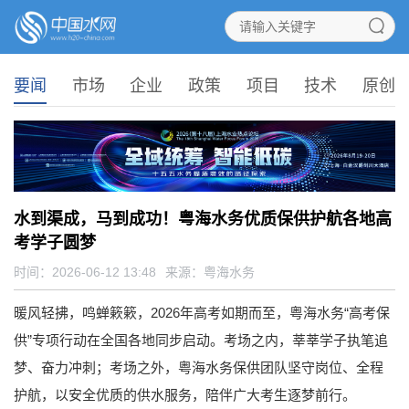
要闻
市场
企业
政策
项目
技术
原创
水到渠成，马到成功！粤海水务优质保供护航各地高
考学子圆梦
时间：2026-06-12 13:48
来源：
粤海水务
暖风轻拂，鸣蝉簌簌，2026年高考如期而至，粤海水务“高考保
供”专项行动在全国各地同步启动。考场之内，莘莘学子执笔追
梦、奋力冲刺；考场之外，粤海水务保供团队坚守岗位、全程
护航，以安全优质的供水服务，陪伴广大考生逐梦前行。