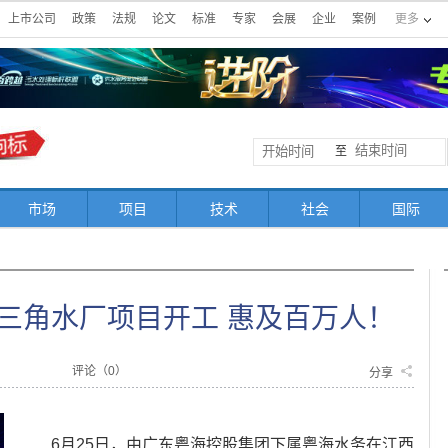
上市公司
政策
法规
论文
标准
专家
会展
企业
案例
更多
至
市场
项目
技术
社会
国际
三角水厂项目开工 惠及百万人！
评论（
0
）
分享
6月25日，由广东粤海控股集团下属粤海水务在江西