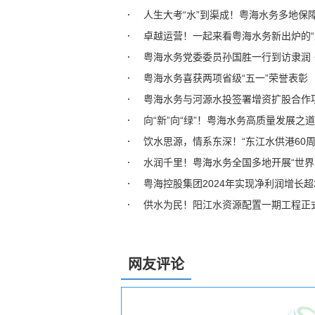
人生大考“水”到渠成！粤海水务多地保
卓越运营！一起来看粤海水务新出炉的“
粤海水务党委委员孙国胜一行到访隶润
粤海水务喜获两项省级“五一”荣誉表彰
粤海水务与河源水投签署增资扩股合作
向“新”向“绿”！粤海水务高质量发展
饮水思源，情系东深！“东江水供港60
水润千里！粤海水务全国多地开展“世界
粤海控股集团2024年实现净利润增长超
供水为民！阳江水资源配置一期工程正
网友评论