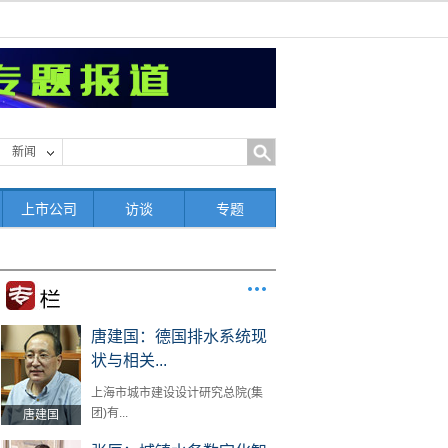
新闻
上市公司
访谈
专题
唐建国：德国排水系统现
状与相关...
上海市城市建设设计研究总院(集
团)有...
唐建国