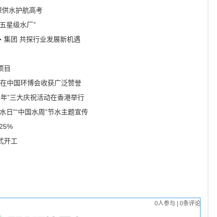
障供水护航高考
五星级水厂”
・集团 共探行业发展新机遇
项目
之道在中国环博会收获广泛赞誉
周年”三大庆祝活动在香港举行
水日”“中国水周”节水主题宣传
25%
式开工
0
人参与
|
0
条评论