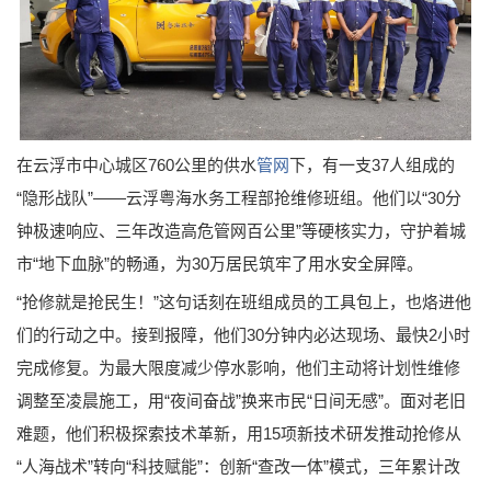
在云浮市中心城区760公里的供水
管网
下，有一支37人组成的
“隐形战队”——云浮粤海水务工程部抢维修班组。他们以“30分
钟极速响应、三年改造高危管网百公里”等硬核实力，守护着城
市“地下血脉”的畅通，为30万居民筑牢了用水安全屏障。
“抢修就是抢民生！”这句话刻在班组成员的工具包上，也烙进他
们的行动之中。接到报障，他们30分钟内必达现场、最快2小时
完成修复。为最大限度减少停水影响，他们主动将计划性维修
调整至凌晨施工，用“夜间奋战”换来市民“日间无感”。面对老旧
难题，他们积极探索技术革新，用15项新技术研发推动抢修从
“人海战术”转向“科技赋能”：创新“查改一体”模式，三年累计改