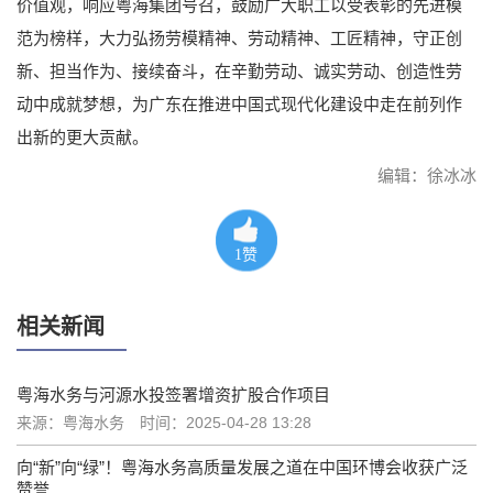
价值观，响应粤海集团号召，鼓励广大职工以受表彰的先进模
范为榜样，大力弘扬劳模精神、劳动精神、工匠精神，守正创
新、担当作为、接续奋斗，在辛勤劳动、诚实劳动、创造性劳
动中成就梦想，为广东在推进中国式现代化建设中走在前列作
出新的更大贡献。
编辑：徐冰冰
1
赞
相关新闻
粤海水务与河源水投签署增资扩股合作项目
来源：粤海水务
时间：2025-04-28 13:28
向“新”向“绿”！粤海水务高质量发展之道在中国环博会收获广泛
赞誉