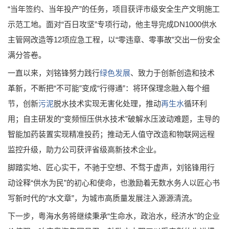
“当年签约、当年投产”的任务，项目获评市级安全生产文明施工
示范工地。面对“百日攻坚”专项行动，他主导完成DN1000供水
主管网改造等12项应急工程，以“零违章、零事故”交出一份安全
满分答卷。
一直以来，刘铭锋努力践行
绿色发展
、致力于创新创造和技术
革新，不断把“不可能”变成“行得通”：将环保理念融入每个细
节，创新
污泥
脱水技术实现无害化处理，推动
再生水
循环利
用；自主研发的“变频恒压供水技术”破解水压波动难题，主导的
智能加药装置实现精准投药；推动无人值守改造和物联网远程
监控升级，助力公司获评省级高新技术企业。
脚踏实地、匠心实干，不驰于空想、不骛于虚声，刘铭锋用行
动诠释“供水为民”的初心和使命，也激励着无数水务人以匠心书
写新时代的“水文章”，为城市高质量发展注入源源清流。
下一步，粤海水务将继续秉承“生命水，政治水，经济水”的企业