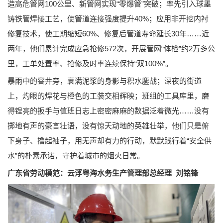
造高危管网100公里、新管网实现“零爆管”突破；率先引入球墨
铸铁管焊接工艺，使管道连接强度提升40%；应用非开挖内衬
修复技术，使工期缩短60%、修复后管道寿命延长30年……近
两年，他们累计完成应急抢修572次，开展管网“体检”约2万多公
里，工单处置率、抢修及时率连续保持“双100%”。
暴雨中的窨井旁，裹满泥浆的身影与积水鏖战；深夜的街道
上，灼眼的焊花与橙色的工装交相辉映；班组的工具库里，磨
得锃亮的扳手与值班日志上密密麻麻的数据泛着微光……没有
掷地有声的豪言壮语，没有惊天动地的英雄壮举，他们只是俯
下身子、撸起袖子，用无声却有力的行动，默默践行着“安全供
水”的朴素承诺，守护着城市的烟火日常。
广东省劳动模范：云浮粤海水务生产管理部总经理
刘铭锋