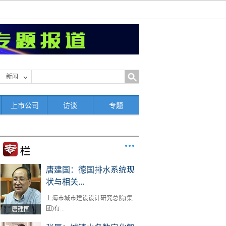
新闻
上市公司
访谈
专题
唐建国：德国排水系统现
状与相关...
上海市城市建设设计研究总院(集
团)有...
唐建国