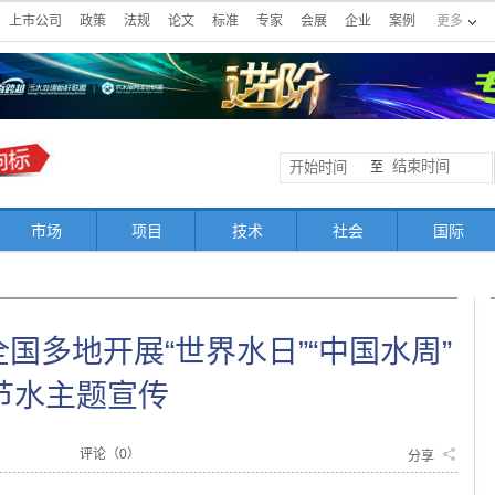
上市公司
政策
法规
论文
标准
专家
会展
企业
案例
更多
至
市场
项目
技术
社会
国际
国多地开展“世界水日”“中国水周”
节水主题宣传
评论（
0
）
分享