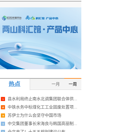
热点
一月
一周
县水利局终止南水北调集团联合体供...
中铁水务中标煤化工工业固废处置项...
苏伊士为什么会坚守中国市场
中交集团董事长宋海良与韩国高丽制...
全文来了！十五五规划建议公布