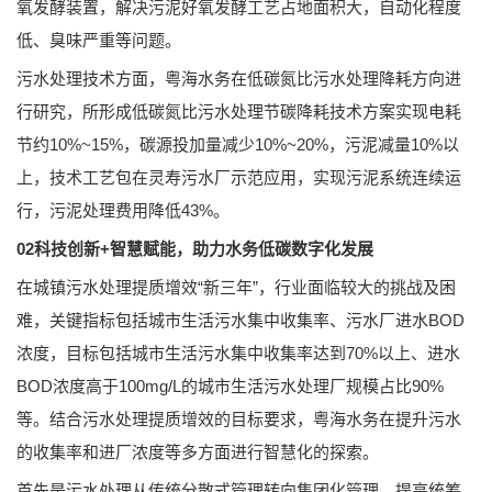
氧发酵装置，解决污泥好氧发酵工艺占地面积大，自动化程度
低、臭味严重等问题。
污水处理技术方面，粤海水务在低碳氮比污水处理降耗方向进
行研究，所形成低碳氮比污水处理节碳降耗技术方案实现电耗
节约10%~15%，碳源投加量减少10%~20%，污泥减量10%以
上，技术工艺包在灵寿污水厂示范应用，实现污泥系统连续运
行，污泥处理费用降低43%。
02科技创新+智慧赋能，助力水务低碳数字化发展
在城镇污水处理提质增效“新三年”，行业面临较大的挑战及困
难，关键指标包括城市生活污水集中收集率、污水厂进水BOD
浓度，目标包括城市生活污水集中收集率达到70%以上、进水
BOD浓度高于100mg/L的城市生活污水处理厂规模占比90%
等。
结合污水处理提质增效的目标要求，粤海水务在提升污水
的收集率和进厂浓度等多方面进行智慧化的探索。
首先是污水处理从传统分散式管理转向集团化管理，提高统筹