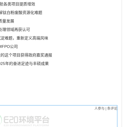
护航各类项目提质增效
解钛白粉废酸资源化难题
质量发展
处理领域再获认可
沉淀难题，重新定义高端风味
FPO公司
建的这个项目获得政府嘉奖通报
2025年的奋进足迹与丰硕成果
人参与
|
条评论