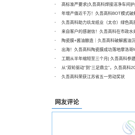
高标准严要求|久吾高科焊接洁净车间
年增产值近千万！久吾高科BOT模式破
久吾高科助力玖龙纸业（太仓）绿色高
来自客户的感谢信！久吾高科在市政水
陶瓷膜+酱油酿造｜久吾高科破解酱油
出海！久吾高科陶瓷膜成功落地摩洛哥M
工期从半年缩短至三个月| 久吾高科参
从“双轮驱动”到“三足鼎立”，久吾高科
久吾高科荣获江苏省五一劳动奖状
网友评论