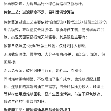
质再攀新峰，为调味品行业绿色智造树立新标杆。
传统工艺：过滤精度不足，易引发沉淀浑浊
传统酱油过滤工艺主要依赖“自然沉淀+板框过滤+硅藻土过滤”的
组合模式，难以彻底去除胶体、杂质与微生物，易出现浑浊沉
淀，高温灭菌更易损耗天然酱香，其局限性主要有：
依赖自然沉淀+板框/硅藻土过滤，仅能去除大颗粒；
无法截留胶体、微生物、大分子蛋白/多糖，易沉淀、浑浊、细
菌超标；
需高温灭菌，破坏风味与营养，能耗高、周期长。
同时耗材更换频繁，不仅增加了生产成本，也难以适配规模
化、连续化的高端酱油生产需求；四是环保压力较大，硅藻土
等耗材使用后难以回收，易产生固废污染，与当下绿色制造、
低碳生产的行业趋势相悖。
陶瓷膜工艺：赋能酱油品质与效能双提升