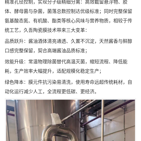
精准孔径控制，实现分子级精细分离：高效截留悬浮物、胶
体、酵母菌与杂菌，菌落总数控制达优级标准；同时完整保留
氨基酸态氮、有机酸、酯类等核心风味与营养物质，相较于传
统工艺，久吾陶瓷膜技术带来三大变革：
品质跃升：酱油酒体清亮通透、久置不沉淀，天然酱香与鲜醇
口感完整保留，契合高端酱油品质标准；
效能升级：常温物理除菌替代高温灭菌，缩短流程、降低能
耗，生产效率大幅提升，适配规模化稳定生产；
绿色降本：膜元件抗污染易清洗，使用寿命远超传统耗材，自
动化运行减少人工，全流程更低碳、更经济。