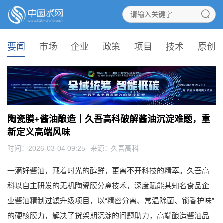
要闻
市场
企业
政策
项目
技术
原创
陶瓷膜+酱油酿造｜久吾高科破解酱油沉淀难题，重
新定义高端风味
时间：2026-03-04 09:25
来源：
久吾高科
一滴好酱油，藏着时光的醇鲜，更离不开科技的精萃。久吾高
科以自主研发的无机陶瓷膜分离技术，深度赋能某知名食品企
业酱油精制过滤升级项目，以“精密分离、常温除菌、锁香护味”
的硬核膜力，解决了货架期沉淀的问题助力，高端酿造酱油品