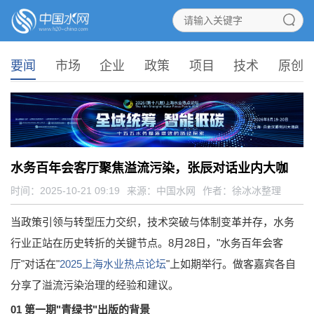
要闻
市场
企业
政策
项目
技术
原创
水务百年会客厅聚焦溢流污染，张辰对话业内大咖
时间：2025-10-21 09:19
来源：
中国水网
作者：徐冰冰整理
当政策引领与转型压力交织，技术突破与体制变革并存，水务
行业正站在历史转折的关键节点。8月28日，"水务百年会客
厅"对话在"
2025上海水业热点论坛
"上如期举行。做客嘉宾各自
分享了溢流污染治理的经验和建议。
01 第一期"青绿书"出版的背景