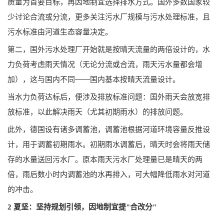
质量为首要目标，再因地制宜选择排水方式。国外多数国家较
少讨论合流或分流，更多关注污水厂规模与污水处理标准，且
污水标准由河道生态容量决定。
第二，国外污水处理厂开始就是按晴天流量的两倍设计的，水
力负荷考虑雨天情况（无论分流或合流，雨天污水量都会增
加），这与国内不同——国内基本按晴天流量设计。
当水力负荷达标后，便涉及排放标准问题：国外雨天会放宽排
放标准，以此解决雨天（尤其初期雨水）的排放问题。
此外，德国设有诸多调蓄池，调蓄池根据河道环境容量反推设
计，用于调蓄初期雨水。初期雨水调蓄后，晴天时会将雨天储
存的水量送回污水厂。原本雨天污水厂处理量已是晴天的两
倍，雨后数小时内调蓄池的水再排入，可大幅降低雨水对河道
的冲击。
2
夏坚：坚持规划引领，因地制宜提"合改分"