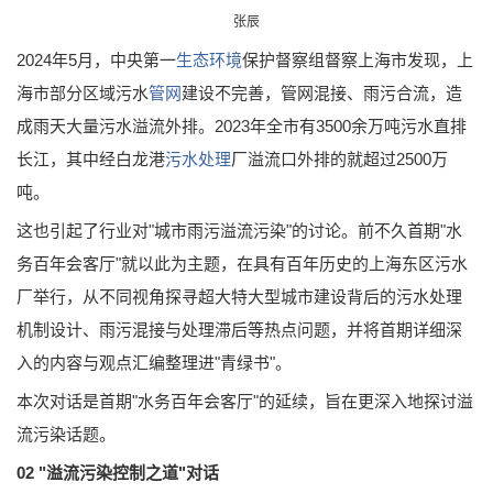
张辰
2024年5月，中央第一
生态环境
保护督察组督察上海市发现，上
海市部分区域污水
管网
建设不完善，管网混接、雨污合流，造
成雨天大量污水溢流外排。2023年全市有3500余万吨污水直排
长江，其中经白龙港
污水处理
厂溢流口外排的就超过2500万
吨。
这也引起了行业对"城市雨污溢流污染"的讨论。前不久首期"水
务百年会客厅"就以此为主题，在具有百年历史的上海东区污水
厂举行，从不同视角探寻超大特大型城市建设背后的污水处理
机制设计、雨污混接与处理滞后等热点问题，并将首期详细深
入的内容与观点汇编整理进"青绿书"。
本次对话是首期"水务百年会客厅"的延续，旨在更深入地探讨溢
流污染话题。
02
"溢流污染控制之道"对话