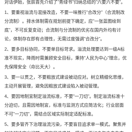
对话伊始，张辰首先介绍了"青绿书"归纳总结的"六要六不要"。
1、要重视溢流与混接改造，不要一味推行"合改分"（合流制改
分流制）。排水体制需在规划前提下确定，应"一张蓝图绘到
底"，不可反复变动；合流制与分流制的优劣在国内外均有讨
论，体制存在即有合理性，无需过度强调"合改分"。
2、要多目标协同，不要单目标苛求。溢流处理要达到一级A标
准不现实，降雨时需兼顾安全目标，秉持"人民为中心"理念，优
先保障安全（命比天大）。
3、要一以贯之，不要粗放式建设被动应对。树立精细化思维，
主动开展管理，避免因粗放式建设陷入被动管理。
4、要因地制宜制定溢流标准，不要"一刀切"。制定溢流标准十
分迫切，且需因地制宜，标准与监测方式应简洁化；行业层面
不可"一刀切"，需结合区域实际制定适配标准。
5、要多管齐下治理溢流污染，不要盲目追求单一模式。聚焦并