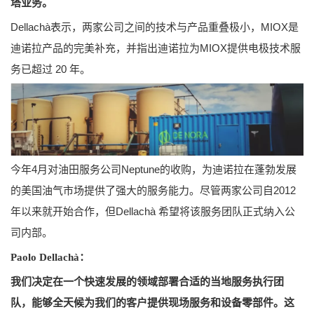
塔业务。
Dellachà表示，两家公司之间的技术与产品重叠极小，MIOX是
迪诺拉产品的完美补充，并指出迪诺拉为MIOX提供电极技术服
务已超过 20 年。
今年4月对油田服务公司Neptune的收购，为迪诺拉在蓬勃发展
的美国油气市场提供了强大的服务能力。尽管两家公司自2012
年以来就开始合作，但Dellachà 希望将该服务团队正式纳入公
司内部。
Paolo Dellachà：
我们决定在一个快速发展的领域部署合适的当地服务执行团
队，能够全天候为我们的客户提供现场服务和设备零部件。这