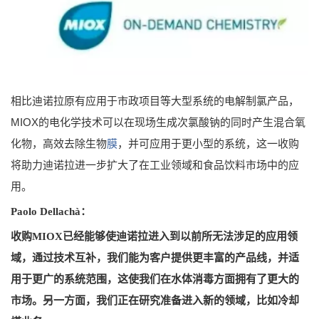
相比迪诺拉原有应用于市政项目等大型系统的电解制氯产品，
MIOX的电化学技术可以在现场生成次氯酸钠的同时产生混合氧
化物，高效去除生物
膜
，并可应用于更小型的系统，这一收购
将助力迪诺拉进一步扩大了在工业领域和食品饮料市场中的应
用。
Paolo Dellachà：
收购MIOX已经能够使迪诺拉进入到以前所无法涉足的应用领
域，通过技术互补，我们能为客户提供更丰富的产品线，并适
用于更广的系统范围，这使我们在水体消毒方面拥有了更大的
市场。另一方面，我们正在研究准备进入新的领域，比如冷却