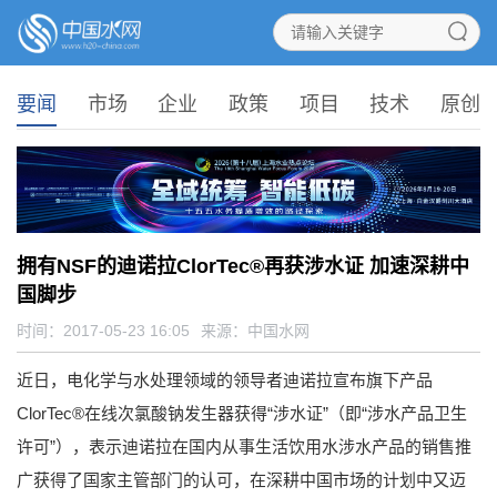
要闻
市场
企业
政策
项目
技术
原创
拥有NSF的迪诺拉ClorTec®再获涉水证 加速深耕中
国脚步
时间：2017-05-23 16:05
来源：
中国水网
近日，电化学与水处理领域的领导者迪诺拉宣布旗下产品
ClorTec®在线次氯酸钠发生器获得“涉水证”（即“涉水产品卫生
许可”），表示迪诺拉在国内从事生活饮用水涉水产品的销售推
广获得了国家主管部门的认可，在深耕中国市场的计划中又迈