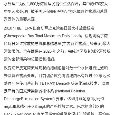
水处理厂为近1,800万湾区居民提供生活保障，其中的470家大
中型污水处理厂被美国环保署EPA指定为水体营养物质和总悬
浮固体的重要来源。
2010 年底，EPA 出台切萨皮克湾每日最大排放量标准
(Chesapeake Bay Total Maximum Daily Load)。法规明确了湾
区每日允许排放的总氮和总磷总量(主要营养物质污染来源)最大
污染限值。旨在确保在 2025 年之前，完成湾区及其潮汐河段所
需的全部污染物总量控制措施。
改变切萨皮克湾流域现状的措施包括对数十个水体进行过滤和
去除营养物质处理。目前切萨皮克湾流域内已有超过 20 家污水
处理厂在使用迪诺拉 TETRA® Denite® 反硝化深床技术，以满
足严苛的国家污染物减排体系 (National Pollution
DischargeElimination System) 要求，达到并满足总氮小于3
mg/L和总磷小于0.3 mg/L的严格排放要求。巴尔的摩郊区的
Back River WWTP 有美国最大的反硝化深床过滤系统，平均每