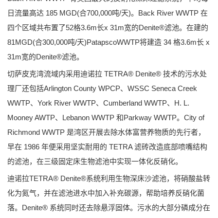
日流量高达 185 MGD(合700,000吨/天)。Back River WWTP 在
四个区域共布置了52格3.6m长x 31m宽的Denite®滤池。在建的
81MGD(合300,000吨/天)PatapscoWWTP将建造 34 格3.6m长 x
31m宽的Denite®滤池。
切萨皮克湾流域内采用迪诺拉 TETRA® Denite® 技术的污水处
理厂还包括Arlington County WPCP、WSSC Seneca Creek
WWTP、York River WWTP、Cumberland WWTP、H. L.
Mooney AWTP、Lebanon WWTP 和Parkway WWTP。City of
Richmond WWTP 是湾区开展去除水体富营养物质的先行者，
早在 1986 年便采用坚实耐用的 TETRA 滤砖改造底部喷嘴结构
的滤池，在三级固定床生物滤池中实现一体化反硝化。
迪诺拉TETRA® Denite®系统利用生物深床沙滤池，将硝酸盐转
化为氮气，并在滤池进水中加入补充碳源，帮助培养反硝化菌
落。Denite® 系统同时还去除悬浮固体。污水的大部分磷成分在