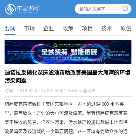
要闻
市场
企业
政策
项目
技术
原创
迪诺拉反硝化深床滤池帮助改善美国最大海湾的环境
污染问题
时间：2019-01-04 17:23
来源：
DeNora迪诺拉
切萨皮克湾流域位于美国东部地区，占地超过64,000 平方英
里，覆盖数以十万计的大小河流及溪流。尽管切萨皮克湾有着
美不胜收的风景，但农业污染、污水处理设施以及城市地表径
流是湾区及该流域的一个重要问题。这一区域有为数众多的污