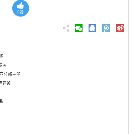
0
赞
场
债务
利亚分部主任
程建设
系