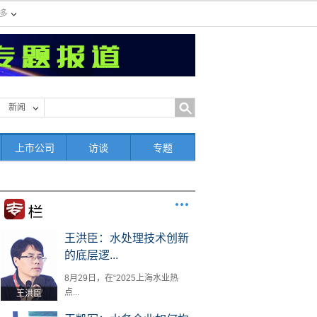
多
新闻
上市公司
访谈
专题
王洪臣：水处理技术创新
的底层逻...
8月29日，在“2025上海水业热
点...
王洪臣