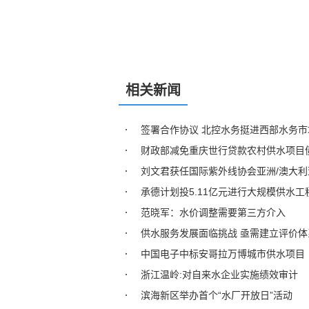
相关新闻
签署合作协议 北控水务挺进西部水务市
财政部减免重庆世行贷款农村供水项目
刘文君获任国际紫外线协会亚洲/澳大
承德计划投5.11亿元进行大规模供水工
范晓军：水价调整需要第三方介入
供水服务发展面临挑战 亟需建立评价体
中国电子中标安哥拉万博城市供水项目
浙江温岭:对自来水企业实施绩效审计
滨海新区举办首个“水厂开放日”活动