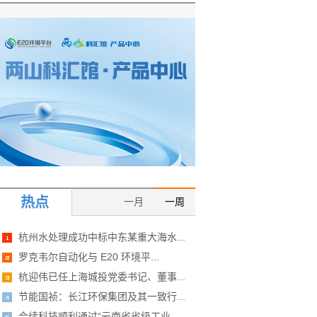
热点
一月
一周
杭州水处理成功中标中东某重大海水...
罗克韦尔自动化与 E20 环境平...
杭迎伟已任上海城投党委书记、董事...
节能国祯：长江环保集团及其一致行...
合续科技顺利通过“云南省省级工业...