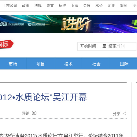
上市公司
政策
法规
论文
标准
专家
会展
水价
企业
案例
更
至
市场
项目
技术
社会
国际
012•水质论坛"吴江开幕
评论（
0
）
分享
的“华衍水务2012•水质论坛”在吴江举行，论坛结合2011年