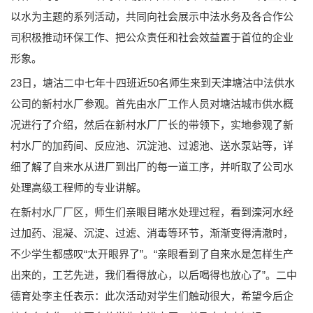
以水为主题的系列活动，共同向社会展示中法水务及各合作公
司积极推动环保工作、把公众责任和社会效益置于首位的企业
形象。
23日，塘沽二中七年十四班近50名师生来到天津塘沽中法供水
公司的新村水厂参观。首先由水厂工作人员对塘沽城市供水概
况进行了介绍，然后在新村水厂厂长的带领下，实地参观了新
村水厂的加药间、反应池、沉淀池、过滤池、送水泵站等，详
细了解了自来水从进厂到出厂的每一道工序，并听取了公司水
处理高级工程师的专业讲解。
在新村水厂厂区，师生们亲眼目睹水处理过程，看到滦河水经
过加药、混凝、沉淀、过滤、消毒等环节，渐渐变得清澈时，
不少学生都感叹“太开眼界了”。“亲眼看到了自来水是怎样生产
出来的，工艺先进，我们看得放心，以后喝得也放心了”。二中
德育处李主任表示：此次活动对学生们触动很大，希望今后企