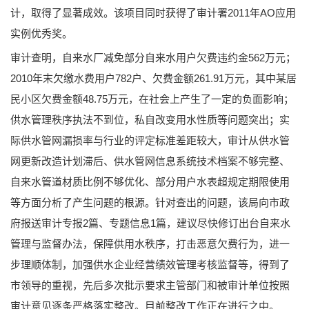
计，取得了显著成效。该项目同时获得了审计署2011年AO应用
实例优秀奖。
审计查明，自来水厂减免部分自来水用户欠费违约金562万元；
2010年末欠缴水费用户782户、欠费金额261.91万元，其中某居
民小区欠费金额48.75万元，在社会上产生了一定的负面影响；
供水管理秩序执法不到位，私自改变用水性质等问题突出；实
际供水管网漏损率与行业的评定标准差距较大，审计从供水管
网更新改造计划滞后、供水管网信息系统技术档案不够完整、
自来水管道材质比例不够优化、部分用户水表超规定期限使用
等方面分析了产生问题的根源。针对查出的问题，该局向市政
府报送审计专报2篇、专题信息1篇，建议尽快修订出台自来水
管理与监督办法，保障供用水秩序，打击恶意欠费行为，进一
步理顺体制，加强供水企业经营绩效管理考核监督等，得到了
市领导的重视，先后多次批示要求主管部门和被审计单位按照
审计意见逐条严格落实整改。目前整改工作正在进行之中。