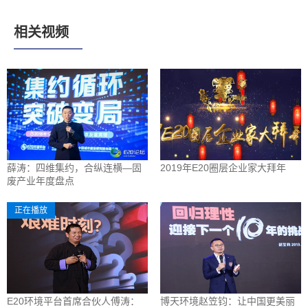
相关视频
薛涛：四维集约，合纵连横—固
2019年E20圈层企业家大拜年
废产业年度盘点
正在播放
E20环境平台首席合伙人傅涛：
博天环境赵笠钧：让中国更美丽