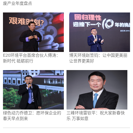
废产业年度盘点
E20环境平台首席合伙人傅涛：
博天环境赵笠钧：让中国更美丽
新时代 砥砺前行
让世界更美好
绿色动力乔德卫：愿环保企业的
三峰环境雷钦平：祝大家新春快
春天早点到来
乐 万事如意