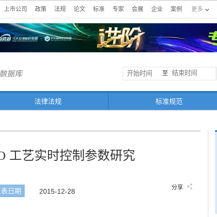
上市公司
政策
法规
论文
标准
专家
会展
企业
案例
更多
至
法律法规
标准规范
/O 工艺实时控制参数研究
分享
发表日期
2015-12-28