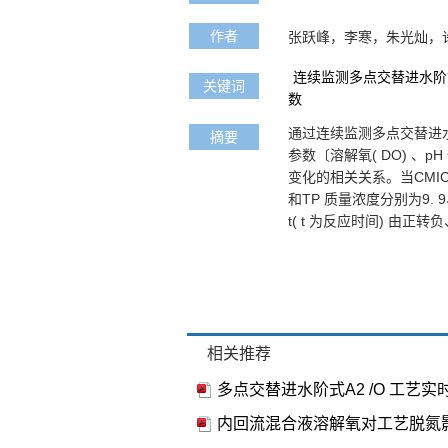
作者
张跃峰，李寒，朱光灿，
连续监测多点交替进水阶
关键词
数
通过连续监测多点交替进水阶
摘要
参数〔溶解氧( DO) 、
变化的相关关系。当CMIC
和TP 质量浓度分别为9. 9、
t( t 为反应时间) 由正转负
相关推荐
多点交替进水阶式A2 /O 工艺