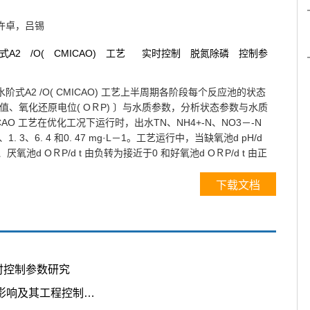
许卓，吕锡
式A2
/O(
CMICAO)
工艺
实时控制
脱氮除磷
控制参
式A2 /O( CMICAO) 工艺上半周期各阶段每个反应池的状态
pH 值、氧化还原电位( OＲP) 〕与水质参数，分析状态参数与水质
AO 工艺在优化工况下运行时，出水TN、NH4+-N、NO3－-N
1. 3、6. 4 和0. 47 mg·L－1。工艺运行中，当缺氧池d pH/d
、厌氧池d OＲP/d t 由负转为接近于0 和好氧池d OＲP/d t 由正
下载文档
实时控制参数研究
内回流混合液溶解氧对工艺脱氮影响及其工程控制措施