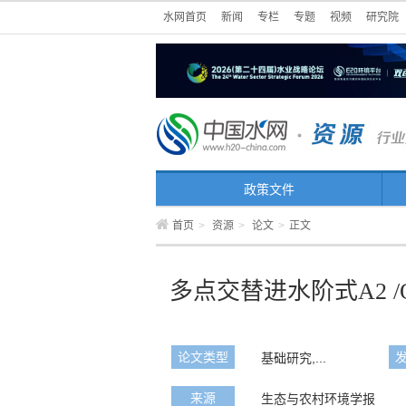
水网首页
新闻
专栏
专题
视频
研究院
政策文件
首页
>
资源
>
论文
>
正文
多点交替进水阶式A2 
论文类型
基础研究,...
来源
生态与农村环境学报