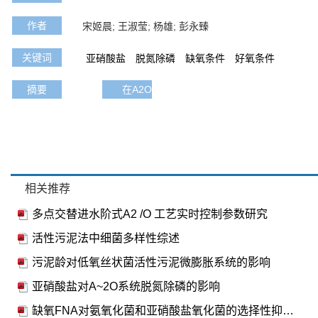
作者
宋姬晨; 王淑莹; 杨雄; 彭永臻
关键词
亚硝酸盐
脱氮除磷
缺氧条件
好氧条件
摘要
在A2O系统中,通过分别向缺氧区和好氧区投
相关推荐
多点交替进水阶式A2 /O 工艺实时控制参数研究
活性污泥法中细菌多样性综述
污泥龄对低氧丝状菌活性污泥微膨胀系统的影响
亚硝酸盐对A~2O系统脱氮除磷的影响
缺氧FNA对氨氧化菌和亚硝酸盐氧化菌的选择性抑菌效应