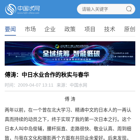
要闻
市场
企业
政策
项目
技术
原创
傅涛：中日水业合作的秋实与春华
时间：2009-04-07 13:11
来源：
中国水网
傅 涛
两年以前，在一个曾在北大学习、精通中文的日本人的一再认
真而持续的动员之下，终于实现了我的第一次日本之行。这个
日本人叫中岛俊辅，腰杆挺直、走路很快、敬业认真、周到细
致，与我在文化和摄影两个方面有共同业余爱好。后来发现，