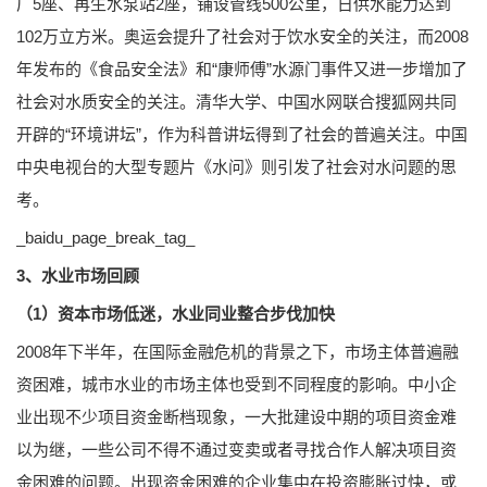
厂5座、再生水泵站2座，铺设管线500公里，日供水能力达到
102万立方米。奥运会提升了社会对于饮水安全的关注，而2008
年发布的《食品安全法》和“康师傅”水源门事件又进一步增加了
社会对水质安全的关注。清华大学、中国水网联合搜狐网共同
开辟的“环境讲坛”，作为科普讲坛得到了社会的普遍关注。中国
中央电视台的大型专题片《水问》则引发了社会对水问题的思
考。
_baidu_page_break_tag_
3、水业市场回顾
（1）资本市场低迷，水业同业整合步伐加快
2008年下半年，在国际金融危机的背景之下，市场主体普遍融
资困难，城市水业的市场主体也受到不同程度的影响。中小企
业出现不少项目资金断档现象，一大批建设中期的项目资金难
以为继，一些公司不得不通过变卖或者寻找合作人解决项目资
金困难的问题。出现资金困难的企业集中在投资膨胀过快，或