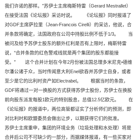
我们许诺的那样。”苏伊士主席梅斯特雷（Gerard Mestrallet）
在接受法国《论坛报》采访时说。
《论坛报》同时报道了
对GDF主席萨拉里（Jean-Francois Cirelli）的采访，他说，合
并条款将确定，法国政府在公司中持股比例不低于1/3。
当
被问及给予苏伊士股东的额外红利是否有上限时，梅斯特雷
说，“合并条款的红色警戒线就是两个集团的股东都能接
受。”
这个合并计划在今年2月份被法国总理多米尼克•德维
尔潘公诸于众，当时传闻意大利Enel欲吞并苏伊士自身，或者
至少是它的比利时资产如Electrabel。
根据当时的条款，
GDF将通过一对一换股的方式获得苏伊士股份，苏伊士在换股
前向股东派发每股1欧元的特别股息，总值12.5亿欧元。
在
《论坛报》的报道中，两位高管都证实了分析师们的预测，即
对比利时和欧盟委员会做出让步，以期获得它们的批准。
苏伊士主席重申，集团的环境业务（垃圾处理和水处理）将是
合并后公司不可缺少的一部分，而据媒体报道，有一些买家对