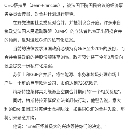
CEO萨拉里（Jean-Francois），被法国下院国民会议的经济事
务委员会传召，对合并计划进行解释。
在野党法国社会党反对合并，并抵制议会开庭。许多来自
执政党法国人民运动联盟（UMP）的立法者也表现出阻挠合并
的倾向，反对通过GdF的私有化法案。
当前的法律要求法国政府必须持有GdF至少70%的股份，而
合并会将政府的持股份额降至34%。政府预计将于今年9月份向
议会提交一份私有化法案。
苏伊士和GdF合并后，将在能源、水务和垃圾处理市场上
产生一个新的巨型欧洲公司，市值达到726亿欧元。
梅斯特拉莱称其为能源业空前合并期间的“一个相关反应”。
同时，梅斯特拉莱催促立法者赶快行动，他警告说，意大
利的Enel集团正对苏伊士虎视眈眈，如果同GdF的合并失败，那
将引来恶意并购。
他说：“Enel正怀着极大的兴趣等待你们的决定。”