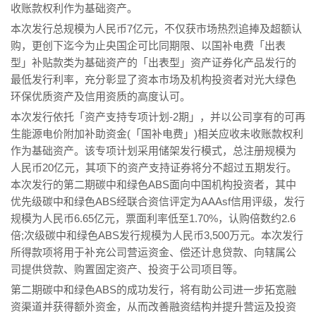
收账款权利作为基础资产。
本次发行总规模为人民币7亿元，不仅获市场热烈追捧及超额认
购，更创下迄今为止央国企可比同期限、以国补电费「出表
型」补贴款类为基础资产的「出表型」资产证券化产品发行的
最低发行利率，充分彰显了资本市场及机构投资者对光大绿色
环保优质资产及信用资质的高度认可。
本次发行依托「资产支持专项计划-2期」，并以公司享有的可再
生能源电价附加补助资金(「国补电费」)相关应收未收账款权利
作为基础资产。该专项计划采用储架发行模式，总注册规模为
人民币20亿元，其项下的资产支持证券将分不超过五期发行。
本次发行的第二期碳中和绿色ABS面向中国机构投资者，其中
优先级碳中和绿色ABS经联合资信评定为AAAsf信用评级，发行
规模为人民币6.65亿元，票面利率低至1.70%，认购倍数约2.6
倍;次级碳中和绿色ABS发行规模为人民币3,500万元。本次发行
所得款项将用于补充公司营运资金、偿还计息贷款、向辖属公
司提供贷款、购置固定资产、投资于公司项目等。
第二期碳中和绿色ABS的成功发行，将有助公司进一步拓宽融
资渠道并获得额外资金，从而改善融资结构并提升营运及投资