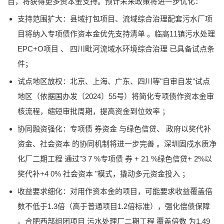
目，将获得更多资本金支持。预计未来政策将进一步优化：
支持范围扩大：县域打包项目、流域综合治理配套污水厂项
目将纳入专项债作资本金优先支持清单 。临高11镇污水处理
EPC+O项目 、 四川毗河流域水环境综合治理 已具备试点条
件；
试点地区放权：北京、上海、广东、四川等"自审自发"试点
地区（依据国办发〔2024〕55号）将简化专项债作资本金审
核流程，缩短审批周期，提高资金到位效率 ；
协同融资强化：专项债 券资金 与绿色信贷、 政府以奖代补
资金、社会资本 的协同机制将进一步完善 。深圳固戍水质净
化厂二期工程 通过"3 7 %专项债 券 + 21 %绿色信贷+ 2%以
奖代补+4 0% 社会资本 "模式，撬动多元资金投入 ；
收益要求细化：对用作资本金的项目，可能要求收益覆盖倍
数不低于1.3倍（高于普通项目1.2倍标准），强化偿债保障
。合肥西部组团项目 污水处理厂二期工程 覆盖倍数 为1.49