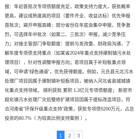
报：年初首批次专项债额度充足，政策支持力度大，获批概率
更高，建议成熟度高的项目（要件齐全、收益达标）优先申报
首批次；避开申报高峰：部分省份在年底会集中申报，竞争激
烈，可选择年中批次（如第二、三批次）申报，减少竞争压
力；对接主管部门争取额度：提前与发改委、财政局沟通，了
解年度专项债支持重点（如某省2024年重点支持建制镇污水处
理项目），针对性调整申报方向；若项目属于补短板重点领
域，可申请"绿色通道"，优先获得额度。例如，元氏县元北污水
处理厂项目因属于建制镇补短板项目，被纳入河北省县城城镇
化重点支持领域， 顺利获批 累积 1.3亿元专项债额度； 新密市
超化镇污水处理厂灾后整修扩建项目因属于提标改造项目，符
合河南省"环保升级重点支持"政策，获批专项债5200万元，占总
投资的80.7%（ 为较高比例支持案例 ）。
1
2
3