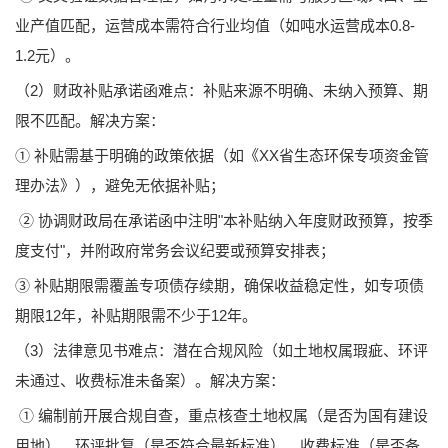
业产值匹配，运营成本需符合行业均值（如吨水运营成本0.8-
1.2元）。
（2）财政补贴承诺函难点：补贴来源不明确、未纳入预算、期
限不匹配。解决方案：
① 补贴需基于明确的政策依据（如《XX省生态环保专项资金管
理办法》），避免无依据补贴；
② 协调财政局在承诺函中注明"本补贴纳入年度财政预算，按季
度支付"，并附政府常务会议纪要或预算安排表；
③ 补贴期限需覆盖专项债存续期，确保收益稳定性，如专项债
期限12年，补贴期限需不少于12年。
（3）法律意见书难点：潜在合规风险（如土地权属瑕疵、环评
未通过、收费标准未备案）。解决方案：
① 编制前开展合规自查，重点核查土地权属（是否为国有建设
用地）、环评批复（是否符合最新标准）、收费标准（是否备