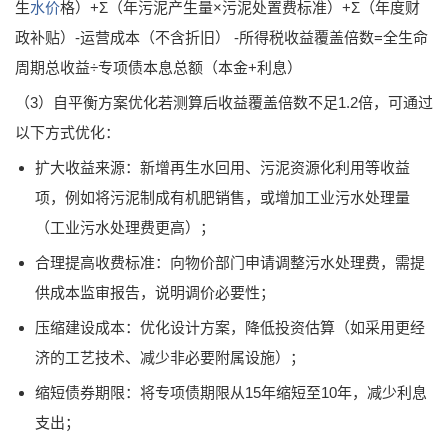
生
水价
格）+Σ（年污泥产生量×污泥处置费标准）+Σ（年度财
政补贴）-运营成本（不含折旧） -所得税收益覆盖倍数=全生命
周期总收益÷专项债本息总额（本金+利息）
（3）自平衡方案优化若测算后收益覆盖倍数不足1.2倍，可通过
以下方式优化：
扩大收益来源：新增再生水回用、污泥资源化利用等收益
项，例如将污泥制成有机肥销售，或增加工业污水处理量
（工业污水处理费更高）；
合理提高收费标准：向物价部门申请调整污水处理费，需提
供成本监审报告，说明调价必要性；
压缩建设成本：优化设计方案，降低投资估算（如采用更经
济的工艺技术、减少非必要附属设施）；
缩短债券期限：将专项债期限从15年缩短至10年，减少利息
支出；