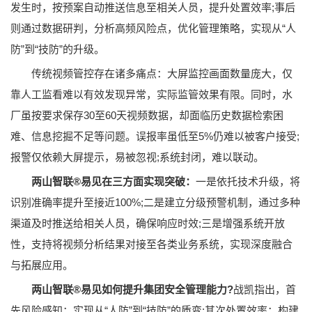
发生时，按预案自动推送信息至相关人员，提升处置效率;事后
则通过数据研判，分析高频风险点，优化管理策略，实现从“人
防”到“技防”的升级。
传统视频管控存在诸多痛点：大屏监控画面数量庞大，仅
靠人工监看难以有效发现异常，实际监管效果有限。同时，水
厂虽按要求保存30至60天视频数据，却面临历史数据检索困
难、信息挖掘不足等问题。误报率虽低至5%仍难以被客户接受;
报警仅依赖大屏提示，易被忽视;系统封闭，难以联动。
两山智联®易见在三方面实现突破：
一是依托技术升级，将
识别准确率提升至接近100%;二是建立分级预警机制，通过多种
渠道及时推送给相关人员，确保响应时效;三是增强系统开放
性，支持将视频分析结果对接至各类业务系统，实现深度融合
与拓展应用。
两山智联®易见如何提升集团安全管理能力?
战凯指出，首
先风险感知：实现从“人防”到“技防”的质变;其次处置效率：构建