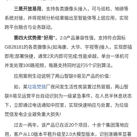
三是开放易用
，支持各类摄像头接入，可与巡检、地磅等
系统对接，并将视频分析结果输出至智能体等上层应用，实现
跨平台融合与业务联动。
第四大优势是“好用”
。2.0产品兼容性强，支持符合国标
GB28181的各类摄像头(如海康、大华、宇视等)接入，实现即插
即用;部署快捷，通常2天内即可完成;性能卓越，单台一体机可
并发处理100路视频，每路支持同时运行5个识别算法。
应用案例生动说明了两山智联®易见产品的价值：
如，某
垃圾焚烧
厂夜间发生活性炭装置过热冒烟，两山智
联®️易见运营平台自动识别为一级紧急事件，在人员半休息状态
下，立即通过电话通知中控室，实现快速响应与处置，为垃圾
焚烧发电企业避免重大损失!
过去一两年，该产品已在近20个项目、十余个集团落地应
用，客户从1.0版本平稳升级至2.0大模型版本，识别准确率显著