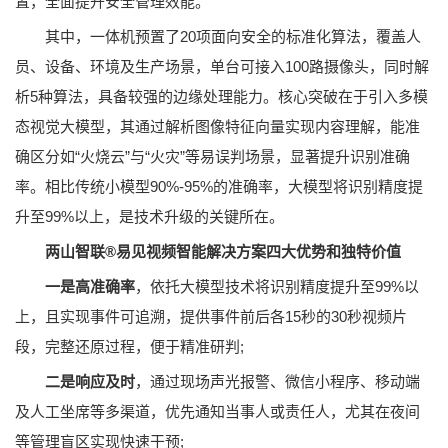
置，全面提升安全管理效能。
其中，一体机预置了20项面向安全的标准化算法，覆盖人
员、设备、环境及生产场景，单台可接入100路摄像头，同时解
析5种算法，具备较强的边缘处理能力。核心突破在于引入多模
态视觉大模型，其通过解析图像特征向量实现内容理解，能准
确区分如“火烧云”与“火灾”等易误判场景，显著提升识别准确
率。相比传统小模型90%-95%的准确率，大模型将识别精度提
升至99%以上，是技术升级的关键所在。
两山智联®易见视频智能解决方案四大优势和独特价值
一是高准确率
，依托大模型技术将识别精度提升至99%以
上，且实现事件可追溯，提供事件前后各15秒的30秒视频片
段，完整还原过程，便于精准研判;
二是响应及时
，通过现场声光报警、微信小程序、移动端
及人工坐席等多渠道，优先通知当事人或责任人，尤其在夜间
等管理盲区实现快速干预;