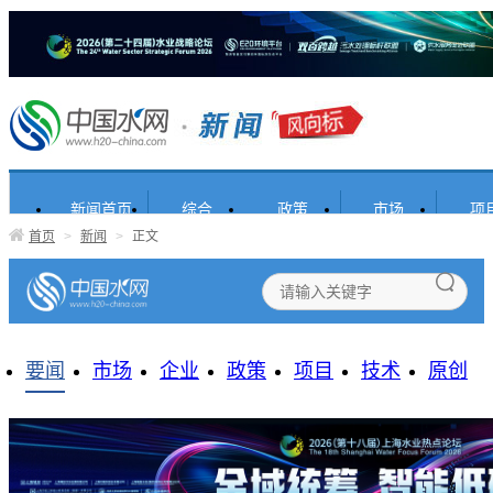
新闻首页
综合
政策
市场
项
首页
>
新闻
>
正文
要闻
市场
企业
政策
项目
技术
原创