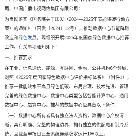
司、中国广播电视网络集团有限公司：
为贯彻落实《国务院关于印发〈2024—2025年节能降碳行动方
案〉的通知》（国发〔2024〕12号），推动数据中心节能降碳
改造和
绿色发展
，现组织开展2025年度国家绿色数据中心推荐
工作。有关事项通知如下：
一、推荐要求
在工业、信息通信、能源、互联网、金融、公共机构6个领域，
对照《2025年度国家绿色数据中心评价指标体系》（附件1），
推荐一批能效水平高且绿色低碳、布局合理、技术先进、管理
完善的绿色数据中心，数据中心类型包括智能计算中心、通用
数据中心、超算中心。推荐的数据中心应具备以下条件：
（一）数据中心所有者具有独立法人资格，数据中心产权清
晰，具有明确、完整的物理边界，拥有独立的供配电和制冷系
统，且截至申报日已全系统连续稳定运行1年以上。