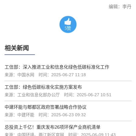
编辑：李丹
5
赞
相关新闻
工信部：深入推进工业和信息化绿色低碳标准化工作
来源：中国水网
时间：2025-06-27 11:18
工信部：绿色低碳标准化实施方案发布
来源：工业和信息化部办公厅
时间：2025-06-27 10:51
中建环能与郫都区政府签署战略合作协议
来源：中建环能
时间：2025-06-23 09:32
总投资上千亿！重庆发布26项环保产业商机清单
来源：中国环境、两江新区官网
时间：2025-06-09 11:43