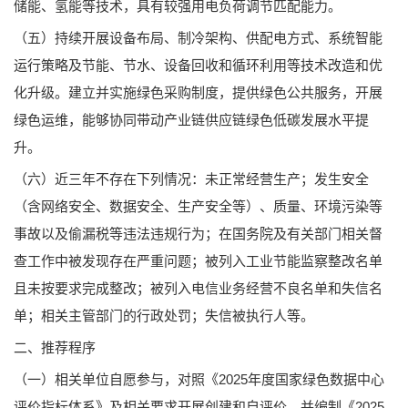
储能、氢能等技术，具有较强用电负荷调节匹配能力。
（五）持续开展设备布局、制冷架构、供配电方式、系统智能
运行策略及节能、节水、设备回收和循环利用等技术改造和优
化升级。建立并实施绿色采购制度，提供绿色公共服务，开展
绿色运维，能够协同带动产业链供应链绿色低碳发展水平提
升。
（六）近三年不存在下列情况：未正常经营生产；发生安全
（含网络安全、数据安全、生产安全等）、质量、环境污染等
事故以及偷漏税等违法违规行为；在国务院及有关部门相关督
查工作中被发现存在严重问题；被列入工业节能监察整改名单
且未按要求完成整改；被列入电信业务经营不良名单和失信名
单；相关主管部门的行政处罚；失信被执行人等。
二、推荐程序
（一）相关单位自愿参与，对照《2025年度国家绿色数据中心
评价指标体系》及相关要求开展创建和自评价，并编制《2025