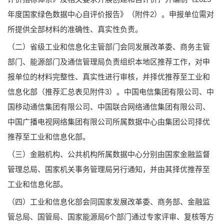
年度国家绿色数据中心自评价报告》（附件2）。申报单位需对
所提供全部材料的准确性、真实性负责。
（二）省级工业和信息化主管部门会同发展改革委、商务主管
部门、能源部门及通信管理局负责组织本地区推荐工作，对申
报单位的材料完整性、真实性进行审核，并择优推荐至工业和
信息化部（推荐汇总表见附件3）。中国电信集团有限公司、中
国移动通信集团有限公司、中国联合网络通信集团有限公司、
中国广播电视网络集团有限公司所属数据中心由集团公司择优
推荐至工业和信息化部。
（三）金融机构、公共机构所属数据中心分别由国家金融监督
管理总局、国家机关事务管理局另行通知，并由其择优推荐至
工业和信息化部。
（四）工业和信息化部会同国家发展改革委、商务部、金融监
管总局、国管局、国家能源局6个部门通过专家评审、复核等方