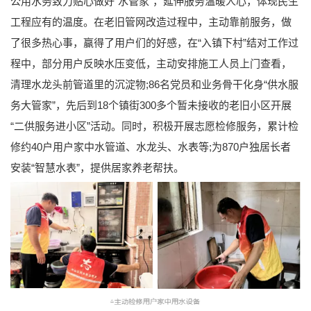
公用水务致力贴心做好“水管家”，延伸服务温暖人心，体现民生
工程应有的温度。在老旧管网改造过程中，主动靠前服务，做
了很多热心事，赢得了用户们的好感，在“入镇下村”结对工作过
程中，部分用户反映水压变低，主动安排施工人员上门查看，
清理水龙头前管道里的沉淀物;86名党员和业务骨干化身“供水服
务大管家”，先后到18个镇街300多个暂未接收的老旧小区开展
“二供服务进小区”活动。同时，积极开展志愿检修服务，累计检
修约40户用户家中水管道、水龙头、水表等;为870户独居长者
安装“智慧水表”，提供居家养老帮扶。