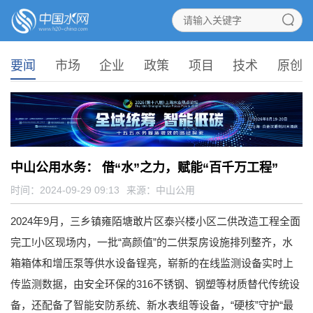
要闻
市场
企业
政策
项目
技术
原创
中山公用水务： 借“水”之力，赋能“百千万工程”
时间：2024-09-29 09:13
来源：
中山公用
2024年9月，三乡镇雍陌塘敢片区泰兴楼小区二供改造工程全面
完工!小区现场内，一批“高颜值”的二供泵房设施排列整齐，水
箱箱体和增压泵等供水设备锃亮，崭新的在线监测设备实时上
传监测数据，由安全环保的316不锈钢、钢塑等材质替代传统设
备，还配备了智能安防系统、新水表组等设备，“硬核”守护“最