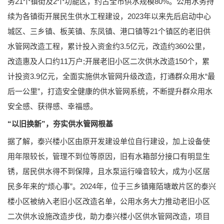
务21个镇街及2个功能区，约占全市供水规模80%。公用水务持
续为各镇街开展民生供水工程建设，2023年以来先后启动中心
城区、三乡镇、板芙镇、东凤镇、港口镇等21个镇区的老旧供
水管网改造工程，累计投入资金约3.5亿元，改造约360公里，
改造惠及人口约11万户;开展老旧小区二次供水改造150个，累
计投资3.9亿元，全面实施供水管网升级改造，打通群众用水“最
后一公里”，打造安全健康的供水管网系统，不断提升群众用水
安全感、获得感、幸福感。
“以旧换新”，夯实供水管网根基
据了解，泰兴楼小区由原开发建设单位自行建设，加上设备使
用年限较长，管理不到位等原因，旧有水箱部分接口有明显生
锈，居民供水得不到保障，且水泵运行噪音较大，成为小区居
民多年来的“烦心事”。2024年，位于三乡镇雍陌塘敢片区的泰兴
楼小区被纳入老旧小区改造名单，公用水务大力推动老旧小区
二次供水设施改造步伐，助力泰兴楼小区供水管网改造，项目