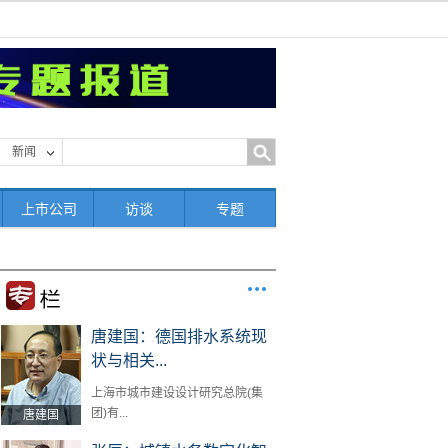
新闻
上市公司
访谈
专题
唐建国：德国排水系统现
状与相关...
上海市城市建设设计研究总院(集
团)有...
唐建国