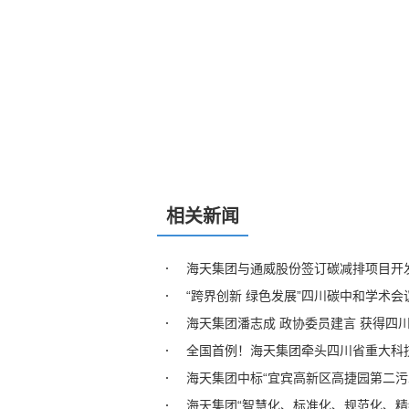
相关新闻
海天集团与通威股份签订碳减排项目开
“跨界创新 绿色发展”四川碳中和学术
海天集团潘志成 政协委员建言 获得四
全国首例！海天集团牵头四川省重大科
海天集团中标“宜宾高新区高捷园第二污
海天集团“智慧化、标准化、规范化、精