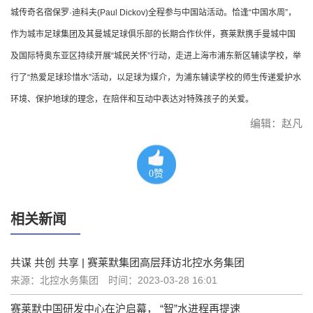
城传奇名宿保罗·迪科夫(Paul Dickov)全程参与中国站活动。恰逢“中国水周”，
作为城市足球集团及其曼城足球俱乐部的长期合作伙伴，赛莱默携手曼城中国
及国际特奥东亚区持续开展“城民关怀”行动，走进上海市浦东新区辅读学校，举
行了“热爱足球珍惜水”活动，以足球为媒介，为浦东辅读学校的师生传递爱护水
环境、保护地球的理念，在陪伴和互动中表达对特殊孩子的关爱。
编辑：赵凡
0
赞
相关新闻
共谋 共创 共享 | 赛莱默集团高层拜访北控水务集团
来源：北控水务集团
时间：2023-03-28 16:01
赛莱默中国研发中心在沪启幕， “智”水进程再提速