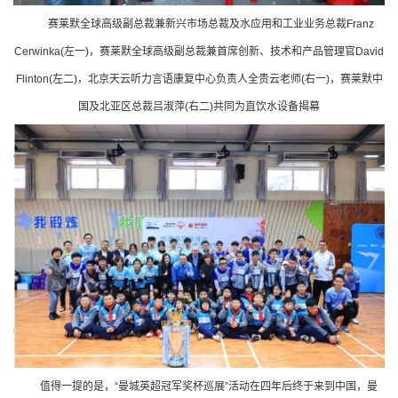
赛莱默全球高级副总裁兼新兴市场总裁及水应用和工业业务总裁Franz
Cerwinka(左一)，赛莱默全球高级副总裁兼首席创新、技术和产品管理官David
Flinton(左二)，北京天云听力言语康复中心负责人全贵云老师(右一)，赛莱默中
国及北亚区总裁吕淑萍(右二)共同为直饮水设备揭幕
值得一提的是，“曼城英超冠军奖杯巡展”活动在四年后终于来到中国，曼