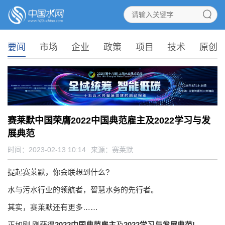
要闻
市场
企业
政策
项目
技术
原创
赛莱默中国荣膺2022中国典范雇主及2022学习与发
展典范
时间：2023-02-13 10:14
来源：
赛莱默
提起赛莱默，你会联想到什么?
水与污水行业的领航者，智慧水务的先行者。
其实，赛莱默还有更多……
正如刚,刚获得
2022中国典范雇主
及
2022学习与发展典范!