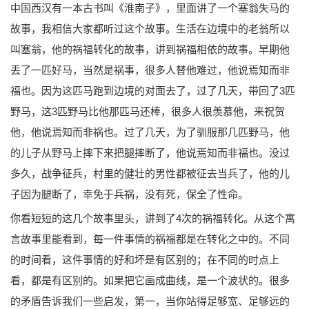
中国西汉有一本古书叫《淮南子》，里面讲了一个塞翁失马的
故事，我相信大家都听过这个故事。生活在边境中的老翁所以
叫塞翁，他的祸福转化的故事，讲到祸福相依的故事。早期他
丢了一匹好马，当然是祸事，很多人替他难过，他说焉知而非
福也。因为这匹马跑到边境的对面去了，过了几天，带回了3匹
野马，这3匹野马比他那匹马还棒，很多人很羡慕他，来祝贺
他，他说焉知而非祸也。过了几天，为了驯服那几匹野马，他
的儿子从野马上摔下来把腿摔断了，他说焉知而非福也。没过
多久，战争征兵，村里的健壮的男性都被征去当兵了，他的儿
子因为腿断了，幸免于兵祸，没有死，保全了性命。
你看短短的这几个故事里头，讲到了4次的祸福转化。从这个寓
言故事里能看到，每一件事情的祸福都是在转化之中的。不同
的时间看，这件事情的好和坏是有区别的；在不同的时点上
看，都是有区别的。如果把它画成曲线，是一个波状的。很多
的矛盾告诉我们一些启发，第一，当你站得足够宽、足够远的