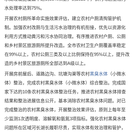
水处理率达到75%。
开展农村厕所革命实施效果评估，建立农村户厕清掏管护机
制。加强农村改厕与生活污水治理的有机衔接，优先以资源化
利用方式推动粪污和污水协同治理。有序推进农村户厕、公厕
和乡村景区旅游厕所提升改造。全市农村卫生户厕覆盖率稳定
在99%以上，农村公厕三类及以上比例保持在95%以上，提升改
造的乡村景区旅游厕所全部达到A级以上。
开展房前屋后、道路边沟、坑塘沟渠等农村
黑臭水体
（小微水
体）整治，完成农村黑臭水体（小微水体）综合整治。完成国
家下达的10条农村黑臭水体整治任务，推进农村黑臭水体排查
结果和整治进展信息公开，基本消除农村黑臭水体问题。对已
完成整治的农村黑臭水体，开展整治效果评估，原则上每年至
少监测1次透明度、溶解氧和氨氮3项指标。强化农村黑臭水体
问题所在区域河长湖长履职尽责，实现水体有效治理和管护，