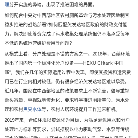
理
分开实施的弊端，出现了推进困难的局面。
如何配合中央对中西部地区农村厕所革命与污水处理因地制宜
稳步推进的战略部署?如何匹配欠发达地区政府的财政支付能
力，解决即使筹资完成了污水收集处理系统但仍不堪承受每年
不低的系统运营维护费用等问题?
从模式上看，分户处理是不错的方案之一。2016年，合续环境
推出了国内第一个标准化分户设备——HEXU CHtank“中国
罐”，我们在几年的实际运用过程中发现，即使其投资和运营费
用已在行业内相对较低，仍有很多经济欠发达地区难以承受。
近几年，国家在中西部地区的政策要求上不断完善，倡导重视
源头减量、重视就地资源化，要求科学推进厕所革命、污水处
理和农村
黑臭水体
等，农村人居环境提升工作迎来新机。
2019年来，合续环境以资源化为目标，为满足灌溉用水和分户
处理地方标准等要求，尝试摆脱以电力驱动气泵、水泵等传统