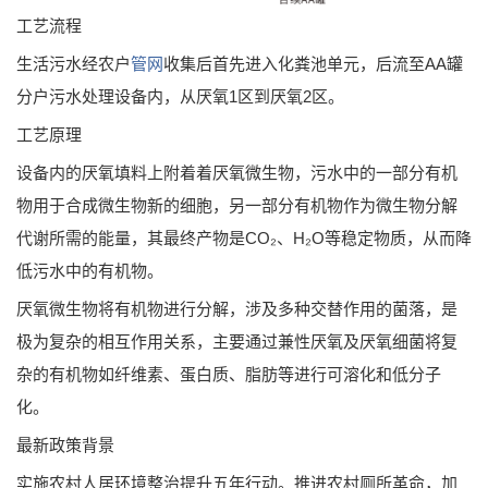
工艺流程
生活污水经农户
管网
收集后首先进入化粪池单元，后流至AA罐
分户污水处理设备内，从厌氧1区到厌氧2区。
工艺原理
设备内的厌氧填料上附着着厌氧微生物，污水中的一部分有机
物用于合成微生物新的细胞，另一部分有机物作为微生物分解
代谢所需的能量，其最终产物是CO₂、H₂O等稳定物质，从而降
低污水中的有机物。
厌氧微生物将有机物进行分解，涉及多种交替作用的菌落，是
极为复杂的相互作用关系，主要通过兼性厌氧及厌氧细菌将复
杂的有机物如纤维素、蛋白质、脂肪等进行可溶化和低分子
化。
最新政策背景
实施农村人居环境整治提升五年行动。推进农村厕所革命，加