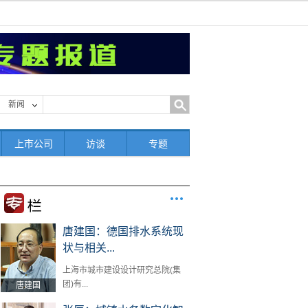
新闻
上市公司
访谈
专题
唐建国：德国排水系统现
状与相关...
上海市城市建设设计研究总院(集
团)有...
唐建国