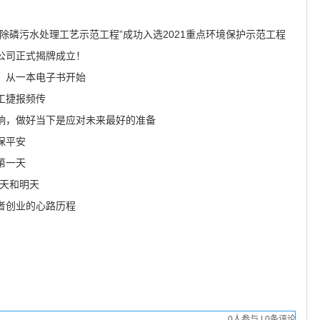
深度脱氮除磷污水处理工艺示范工程”成功入选2021重点环境保护示范工程
公司正式揭牌成立！
，从一本电子书开始
工捷报频传
响，做好当下是应对未来最好的准备
保平安
第一天
今天和明天
者创业的心路历程
0
人参与
|
0
条评论