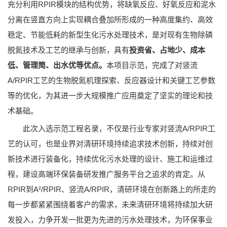
充分利用RPIR模块的结构优势，将缺氧反应、好氧反应和泥水
分离在竖直方向上实现耦合叠加所形成的一种高度集约、高效
稳定、节能低耗的新型生化污水处理技术，是对现有生物除磷
脱氮技术及工艺的继承与创新，具有
投资省、占地少、成本
低、管理简、出水优
等优点。
本项目示范，完成了对竖流
A/RPIR工艺的生物脱氮机理探索、反应器设计和关键工艺参数
等的优化，为其进一步大规模推广应用奠定了坚实的理论和技
术基础。
此次入选示范工程名录，不仅是行业专家对竖流A/RPIR工
艺的认可，也是业界对清研环境持续追求技术创新，持续对创
新技术进行装备化，持续优化污水处理的设计、施工和运维过
程，建设高端环保装备研发推广服务平台之追求的肯定。从
RPIR到A²/RPIR、竖流A/RPIR，清研环境在创新路上的所走的
每一步都紧紧围绕着客户的需求，未来清研环境将持续加大研
发投入，力争开发一批更为先进的污水处理技术，为环保事业