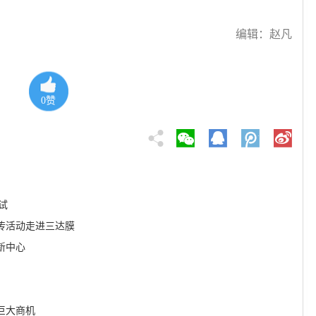
编辑：赵凡
0
赞
试
宣传活动走进三达膜
新中心
巨大商机