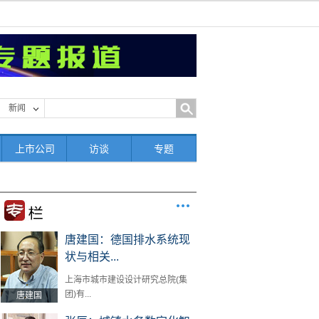
新闻
上市公司
访谈
专题
唐建国：德国排水系统现
状与相关...
上海市城市建设设计研究总院(集
团)有...
唐建国