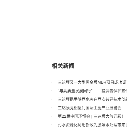
相关新闻
三达膜又一大型黑金膜MBR项目成功调
“与高质量发展同行” ——投资者保护
三达膜携手陕西水务在西安共建技术创
三达膜亮相厦门国际卫厨产业展览会
第22届中国环博会 | 三达膜大放异彩！
污水资源化利用新政为膜法水处理带来