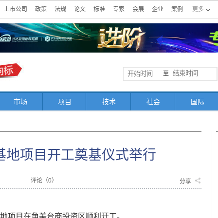
上市公司
政策
法规
论文
标准
专家
会展
企业
案例
更多
至
市场
项目
技术
社会
国际
基地项目开工奠基仪式举行
评论（
0
）
分享
基地项目在角美台商投资区顺利开工。