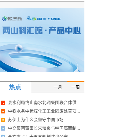
热点
一月
一周
县水利局终止南水北调集团联合体供...
中铁水务中标煤化工工业固废处置项...
苏伊士为什么会坚守中国市场
中交集团董事长宋海良与韩国高丽制...
全文来了！十五五规划建议公布