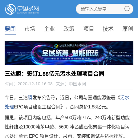
要闻
市场
企业
政策
项目
技术
原创
三达膜：签订1.88亿元污水处理项目合同
时间：2020-12-10 16:08
来源：
中国水网
今日，三达
膜
发布公告称，近日，公司与嘉通能源签署《
污水
处理
EPC项目建设工程合同》，合同总价1.88亿元。
据悉，该项目内容包括，年产500万吨PTA、240万吨新型功能
性纤维及10000吨苯甲酸、5600 吨乙醛石化聚酯一体化项目污
水处理单元 EPC 项目设计、采购、安装和调试并达标排放。