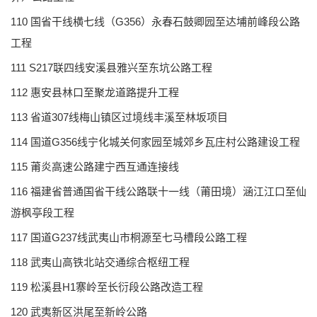
110 国省干线横七线（G356）永春石鼓卿园至达埔前峰段公路
工程
111 S217联四线安溪县雅兴至东坑公路工程
112 惠安县林口至聚龙道路提升工程
113 省道307线梅山镇区过境线丰溪至林坂项目
114 国道G356线宁化城关何家园至城郊乡瓦庄村公路建设工程
115 莆炎高速公路建宁西互通连接线
116 福建省普通国省干线公路联十一线（莆田境）涵江江口至仙
游枫亭段工程
117 国道G237线武夷山市桐源至七马槽段公路工程
118 武夷山高铁北站交通综合枢纽工程
119 松溪县H1寨岭至长衍段公路改造工程
120 武夷新区洪尾至新岭公路