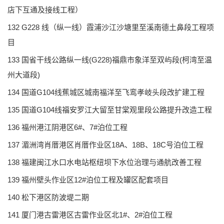
店下互通及接线工程）
132 G228 线（纵一线）霞浦沙江沙塘里至溪南德土鼻段工程项
目
133 国省干线公路纵一线(G228)福鼎市象洋至双屿段(柯湾至温
州大道段)
134 国道G104线蕉城区城南福洋至飞鸾孝岐头段改扩建工程
135 国道G104线福安罗江大留至甘棠观里段公路提升改造工程
136 福州港江阴港区6#、7#泊位工程
137 湄洲湾肖厝港区肖厝作业区18A、18B、18C号泊位工程
138 福建闽江水口水电站枢纽坝下水位治理与通航改善工程
139 福州壁头作业区12#泊位工程及罐区配套项目
140 松下港区防波堤二期
141 厦门港古雷港区古雷作业区北1#、2#泊位工程