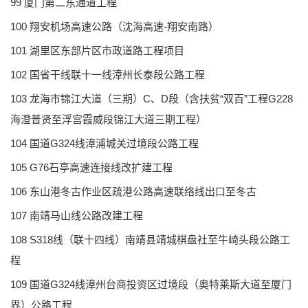
99 厦门第二东通道工程
100 翔安机场高速公路（沈海高速-翔安南路）
101 湖里区东部片区市政道路工程项目
102 国省干线联十一线漳州长泰段公路工程
103 龙海市锦江大道（三期）C、D段（含扶贫“双百”工程G228
海澄普贤至浮宫霞威段锦江大道三期工程）
104 国道G324线漳浦城关过境段公路工程
105 G76石亭高速连接线改扩建工程
106 东山港冬古作业区疏港公路高速联络线出口至冬古
107 南靖马山线公路改建工程
108 S318线（联十四线）南靖县靖城棋盘社至牛崎头段公路工
程
109 国道G324线漳州台商投资区过境段（奥特莱斯大道至厦门
界）公路工程