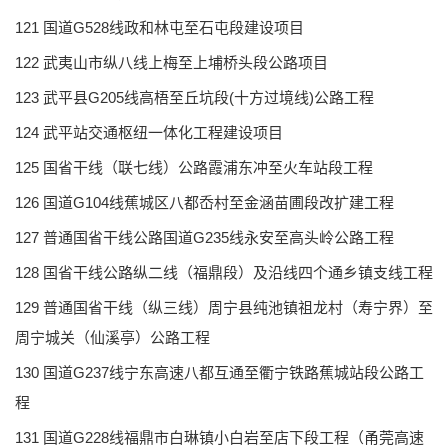
121 国道G528线政和林屯至石屯段建设项目
122 武夷山市纵八线上梅至上埔桥头段公路项目
123 武平县G205线高梧至丘坑段(十方过境线)公路工程
124 武平站交通枢纽一体化工程建设项目
125 国省干线（联七线）公路霞浦东冲至火车站段工程
126 国道G104线蕉城区八都岙村至金涵苗圃段改扩建工程
127 普通国省干线公路国道G235线永安至高头岭公路工程
128 国省干线公路纵二线（福鼎段）及沿线四个通乡镇支线工程
129 普通国省干线（纵三线）周宁县纯池镇祖龙村（寿宁界）至
周宁城关（仙溪亭）公路工程
130 国道G237线宁东高速八都互通至衢宁铁路蕉城站段公路工
程
131 国道G228线福鼎市白琳镇小白岩至店下段工程（甬莞高速