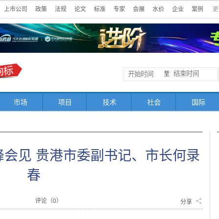
上市公司
政策
法规
论文
标准
专家
会展
水价
企业
案例
更
至
市场
项目
技术
社会
国际
峰会见 贵港市委副书记、市长何录
春
评论（
0
）
分享