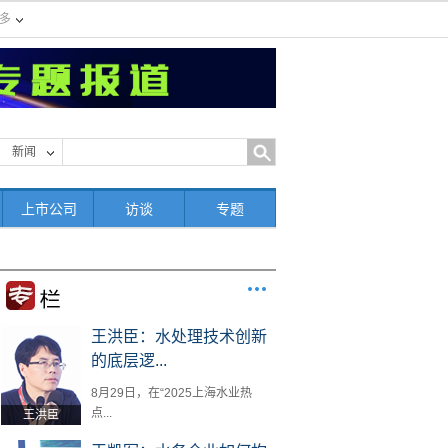
多
新闻
上市公司
访谈
专题
王洪臣：水处理技术创新
的底层逻...
8月29日，在“2025上海水业热
点...
王洪臣