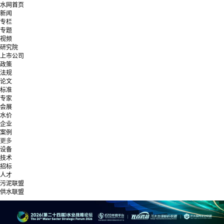
水网首页
新闻
专栏
专题
视频
研究院
上市公司
政策
法规
论文
标准
专家
会展
水价
企业
案例
更多
设备
技术
招标
人才
污泥联盟
供水联盟