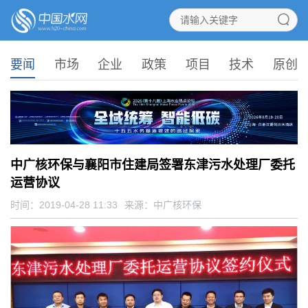
要闻
市场
企业
政策
项目
技术
原创
中广核环保与襄阳市住建局签署东津污水处理厂委托
运营协议
时间：2019-04-28 11:33
来源：
中广核环保