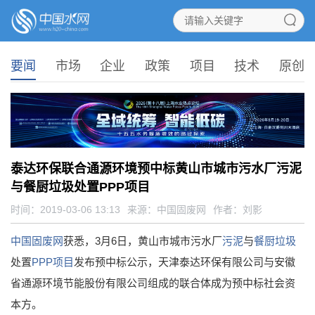
要闻
市场
企业
政策
项目
技术
原创
泰达环保联合通源环境预中标黄山市城市污水厂污泥
与餐厨垃圾处置PPP项目
时间：2019-03-06 13:13
来源：
中国固废网
作者：刘影
中国固废网
获悉，3月6日，黄山市城市污水厂
污泥
与
餐厨垃圾
处置
PPP项目
发布预中标公示，天津泰达环保有限公司与安徽
省通源环境节能股份有限公司组成的联合体成为预中标社会资
本方。