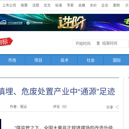
上市公司
政策
法规
论文
标准
专家
会展
水价
企业
案例
更
至
市场
项目
技术
社会
国际
填埋、危废处置产业中“通源”足迹
作者：程云
评论（
0
）
分享
“强监管之下，全国大量非正规填埋场的改造升级、