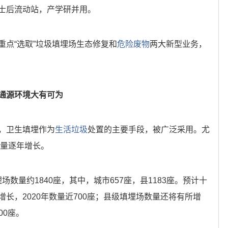
士后流动站，产学研并用。
重点“选取”垃圾填埋场生态修复和
危险废物
两大新型业务，
通源环境大有可为
，卫生填埋作为
生活垃圾
处置的主要手段，被广泛采用。尤
数量逐年增长。
埋场数量约1840座，其中，城市657座，县1183座。预计十
长，2020年数量近700座；县级填埋场数量还将有所增
00座。