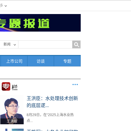
多
新闻
上市公司
访谈
专题
王洪臣：水处理技术创新
的底层逻...
8月29日，在“2025上海水业热
点...
王洪臣