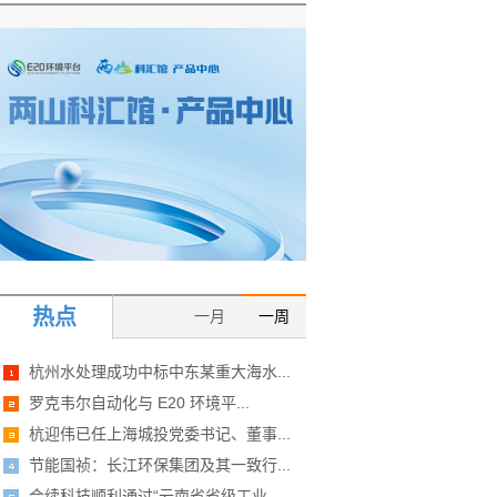
热点
一月
一周
杭州水处理成功中标中东某重大海水...
罗克韦尔自动化与 E20 环境平...
杭迎伟已任上海城投党委书记、董事...
节能国祯：长江环保集团及其一致行...
合续科技顺利通过“云南省省级工业...